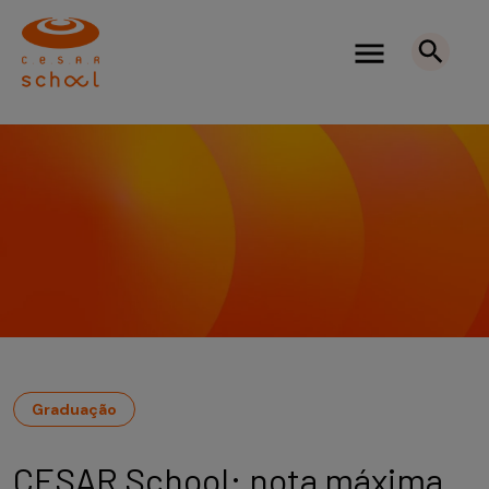
Graduação
CESAR School: nota máxima