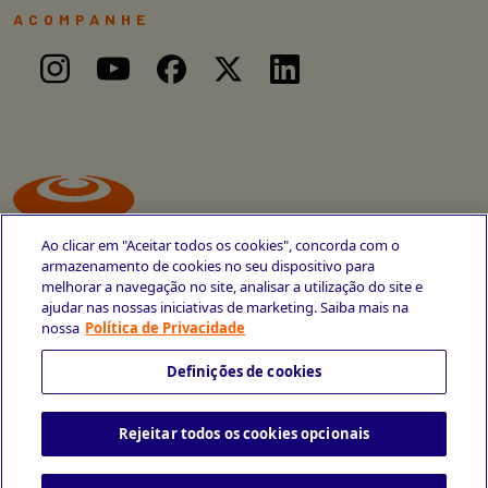
ACOMPANHE
Ao clicar em "Aceitar todos os cookies", concorda com o
armazenamento de cookies no seu dispositivo para
melhorar a navegação no site, analisar a utilização do site e
ajudar nas nossas iniciativas de marketing. Saiba mais na
Avenida Cais do Apolo, 77
nossa
Política de Privacidade
Recife - PE
CEP 50030-220
Definições de cookies
+55 81 3419-6700
Rejeitar todos os cookies opcionais
Política de Privacidade
Portal da Privacidade
Copyright © 2026 CESAR School
Todos os direitos reservados