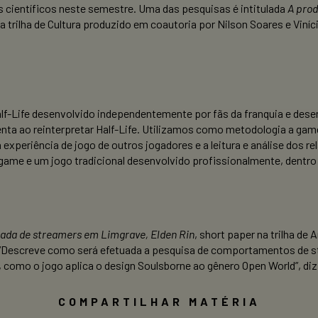
 científicos neste semestre. Uma das pesquisas é intitulada
A prod
a trilha de Cultura produzido em coautoria por Nilson Soares e Viní
Half-Life desenvolvido independentemente por fãs da franquia e d
ta ao reinterpretar Half-Life. Utilizamos como metodologia a game
xperiência de jogo de outros jogadores e a leitura e análise dos r
angame e um jogo tradicional desenvolvido profissionalmente, dentro 
da de streamers em Limgrave, Elden Rin
, short paper na trilha de
. “Descreve como será efetuada a pesquisa de comportamentos de st
omo o jogo aplica o design Soulsborne ao gênero Open World”, diz
COMPARTILHAR MATÉRIA