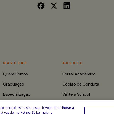
NAVEGUE
ACESSE
Quem Somos
Portal Acadêmico
Graduação
Código de Conduta
Especialização
Visite a School
Mestrado e Doutorado
Fale conosco
to de cookies no seu dispositivo para melhorar a
ciativas de marketing. Saiba mais na