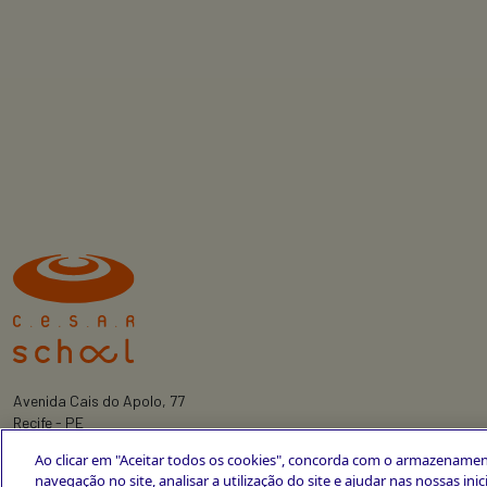
Avenida Cais do Apolo, 77
Recife - PE
CEP 50030-220
Ao clicar em "Aceitar todos os cookies", concorda com o armazenamen
+55 81 3419-6700
navegação no site, analisar a utilização do site e ajudar nas nossas ini