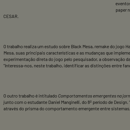
eventos
paper n
CESAR.
O trabalho realiza um estudo sobre Black Mesa, remake do jogo 
Mesa, suas principais características e as mudanças que implemen
experimentação direta do jogo pelo pesquisador, a observação da e
“Interessa-nos, neste trabalho, identificar as distinções entre f
O outro trabalho é intitulado
Comportamentos emergentes na jorna
junto com o estudante Daniel Manginelli, do 8º período de Design
através do prisma do comportamento emergente entre sistemas, c