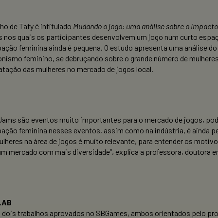
lho de Taty é intitulado
Mudando o jogo: uma análise sobre o impac
 nos quais os participantes desenvolvem um jogo num curto espa
pação feminina ainda é pequena. O estudo apresenta uma análise 
nismo feminino, se debruçando sobre o grande número de mulheres i
atação das mulheres no mercado de jogos local.
ams são eventos muito importantes para o mercado de jogos, pode
pação feminina nesses eventos, assim como na indústria, é ainda p
lheres na área de jogos é muito relevante, para entender os motivo
m mercado com mais diversidade”, explica a professora, doutora 
LAB
 dois trabalhos aprovados no SBGames, ambos orientados pelo pro