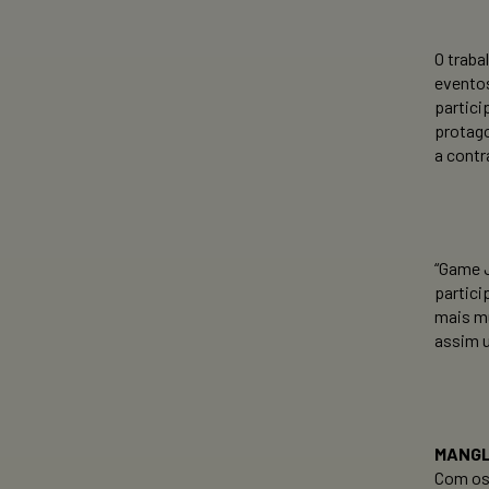
O traba
eventos
partici
protago
a contr
“Game J
partici
mais mu
assim u
MANG
Com os