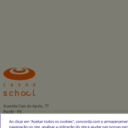
Avenida Cais do Apolo, 77
Recife - PE
CEP 50030-220
Ao clicar em "Aceitar todos os cookies", concorda com o armazenamen
+55 81 3419-6700
navegação no site, analisar a utilização do site e ajudar nas nossas ini