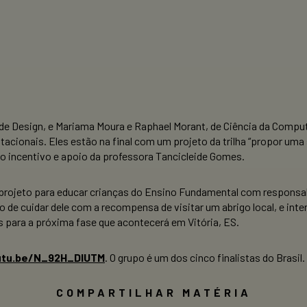
de Design, e Mariama Moura e Raphael Morant, de Ciência da Comput
ionais. Eles estão na final com um projeto da trilha “propor uma
do incentivo e apoio da professora Tancicleide Gomes.
projeto para educar crianças do Ensino Fundamental com responsa
o de cuidar dele com a recompensa de visitar um abrigo local, e inte
 para a próxima fase que acontecerá em Vitória, ES.
utu.be/N_92H_DlUTM
.
O grupo é um dos cinco finalistas do Brasil.
COMPARTILHAR MATÉRIA