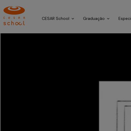
CESAR School
Graduação
Espec