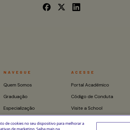
NAVEGUE
ACESSE
Quem Somos
Portal Acadêmico
Graduação
Código de Conduta
Especialização
Visite a School
Mestrado e Doutorado
Fale conosco
to de cookies no seu dispositivo para melhorar a
ciativas de marketing. Saiba mais na