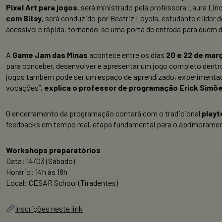
Pixel Art para jogos
, será ministrado pela professora Laura Lin
com Bitsy
, será conduzido por Beatriz Loyola, estudante e líder 
acessível e rápida, tornando-se uma porta de entrada para quem d
A
Game Jam das Minas
acontece entre os dias
20 e 22 de mar
para conceber, desenvolver e apresentar um jogo completo dent
jogos também pode ser um espaço de aprendizado, experimentação 
vocações”,
explica o professor de programação Erick Simõ
O encerramento da programação contará com o tradicional
playt
feedbacks em tempo real, etapa fundamental para o aprimoramento
Workshops preparatórios
Data: 14/03 (Sábado)
Horário: 14h às 18h
Local: CESAR School (Tiradentes)
Inscrições neste link