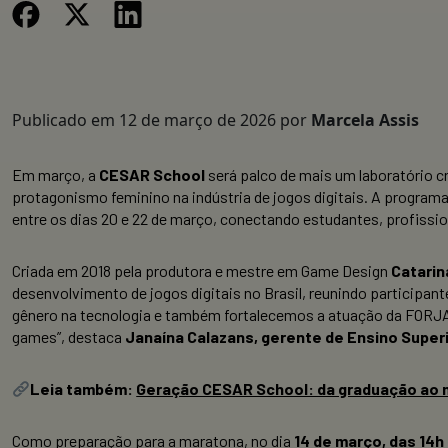
Publicado em
12 de março de 2026
por
Marcela Assis
Em março, a
CESAR School
será palco de mais um laboratório c
protagonismo feminino na indústria de jogos digitais. A program
entre os dias 20 e 22 de março, conectando estudantes, profissio
Criada em 2018 pela produtora e mestre em Game Design
Catari
desenvolvimento de jogos digitais no Brasil, reunindo participa
gênero na tecnologia e também fortalecemos a atuação da FORJA
games”, destaca
Janaína Calazans, gerente de Ensino Super
Leia também:
Geração CESAR School: da graduação ao me
Como preparação para a maratona, no dia
14 de março, das 14h 