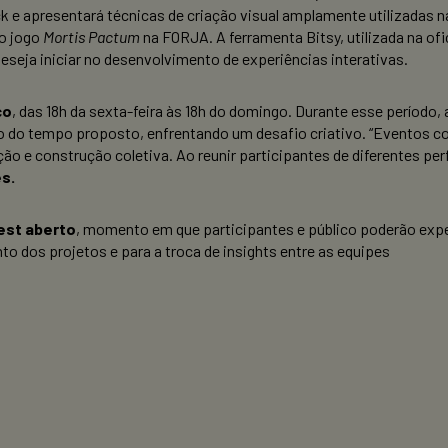
ck e apresentará técnicas de criação visual amplamente utilizadas 
do jogo
Mortis Pactum
na FORJA. A ferramenta Bitsy, utilizada na of
eseja iniciar no desenvolvimento de experiências interativas.
ço
, das 18h da sexta-feira às 18h do domingo. Durante esse período,
ro do tempo proposto, enfrentando um desafio criativo. “Eventos
e construção coletiva. Ao reunir participantes de diferentes perf
es.
est aberto
, momento em que participantes e público poderão expe
 dos projetos e para a troca de insights entre as equipes