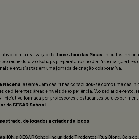
riativo com a realização da
Game Jam das Minas
, iniciativa reco
ação reúne dois workshops preparatórios no dia 14 de março e três 
nais e entusiastas em uma jornada de criação colaborativa.
na Macena
, a Game Jam das Minas consolidou-se como uma das inici
ntes de diferentes áreas e níveis de experiência. “Ao sediar o eve
, iniciativa formada por professores e estudantes para experime
ior da CESAR School
.
strado, de jogador a criador de jogos
às 18h
, a CESAR School, na unidade Tiradentes (Rua Bione, Cais do 