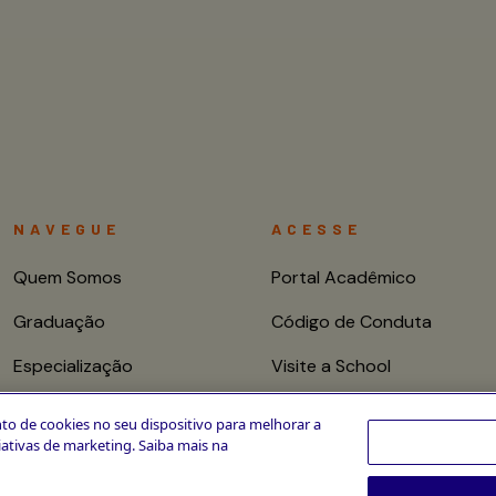
NAVEGUE
ACESSE
Quem Somos
Portal Acadêmico
Graduação
Código de Conduta
Especialização
Visite a School
Mestrado e Doutorado
Fale conosco
to de cookies no seu dispositivo para melhorar a
ciativas de marketing. Saiba mais na
Cursos de Curta
Duração