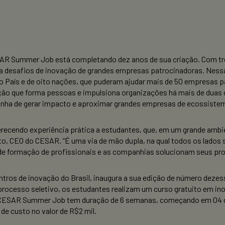
ESAR Summer Job está completando dez anos de sua criação. Com t
 desafios de inovação de grandes empresas patrocinadoras. Nessa dé
País e de oito nações, que puderam ajudar mais de 50 empresas patr
ação que forma pessoas e impulsiona organizações há mais de duas 
 linha de gerar impacto e aproximar grandes empresas de ecossiste
cendo experiência prática a estudantes, que, em um grande ambi
to, CEO do CESAR. “É uma via de mão dupla, na qual todos os lado
 de formação de profissionais e as companhias solucionam seus pr
tros de inovação do Brasil, inaugura a sua edição de número deze
e processo seletivo, os estudantes realizam um curso gratuito em
O CESAR Summer Job tem duração de 6 semanas, começando em 04 de
de custo no valor de R$2 mil.