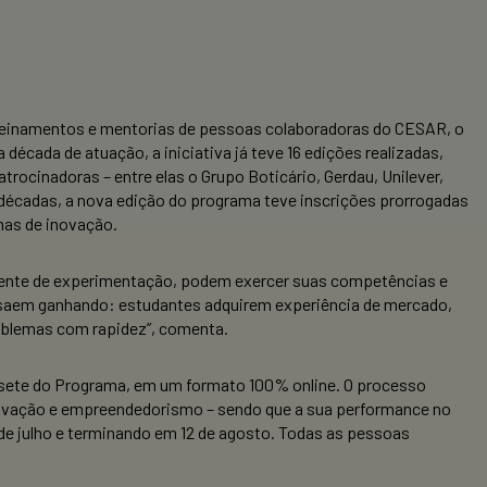
reinamentos e mentorias de pessoas colaboradoras do CESAR, o
cada de atuação, a iniciativa já teve 16 edições realizadas,
ocinadoras – entre elas o Grupo Boticário, Gerdau, Unilever,
décadas, a nova edição do programa teve inscrições prorrogadas
mas de inovação.
ente de experimentação, podem exercer suas competências e
s saem ganhando: estudantes adquirem experiência de mercado,
oblemas com rapidez”, comenta.
ssete do Programa, em um formato 100% online. O processo
 inovação e empreendedorismo – sendo que a sua performance no
 julho e terminando em 12 de agosto. Todas as pessoas