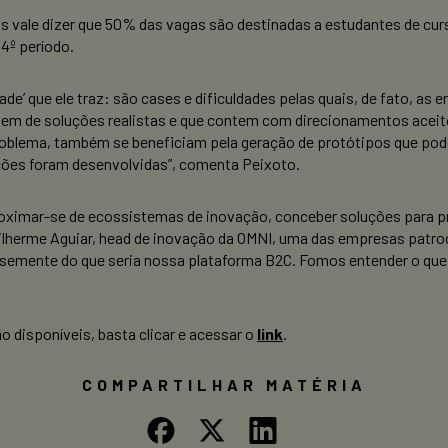
s vale dizer que 50% das vagas são destinadas a estudantes de cu
4º período.
de’ que ele traz: são cases e dificuldades pelas quais, de fato, as 
m de soluções realistas e que contem com direcionamentos aceitos
roblema, também se beneficiam pela geração de protótipos que po
ções foram desenvolvidas”, comenta Peixoto.
oximar-se de ecossistemas de inovação, conceber soluções para pro
lherme Aguiar, head de inovação da OMNI, uma das empresas patr
 semente do que seria nossa plataforma B2C. Fomos entender o que 
o disponíveis, basta clicar e acessar o
link
.
COMPARTILHAR MATÉRIA