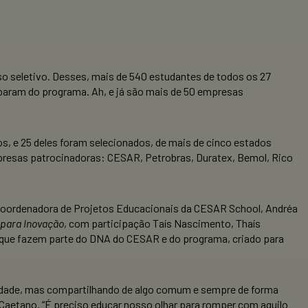
sso seletivo. Desses, mais de 540 estudantes de todos os 27
ciparam do programa. Ah, e já são mais de 50 empresas
os, e 25 deles foram selecionados, de mais de cinco estados
mpresas patrocinadoras: CESAR, Petrobras, Duratex, Bemol, Rico
 coordenadora de Projetos Educacionais da CESAR School, Andréa
 para Inovação
, com participação Taís Nascimento, Thaís
as que fazem parte do DNA do CESAR e do programa, criado para
ridade, mas compartilhando de algo comum e sempre de forma
 Caetano. “É preciso educar nosso olhar para romper com aquilo