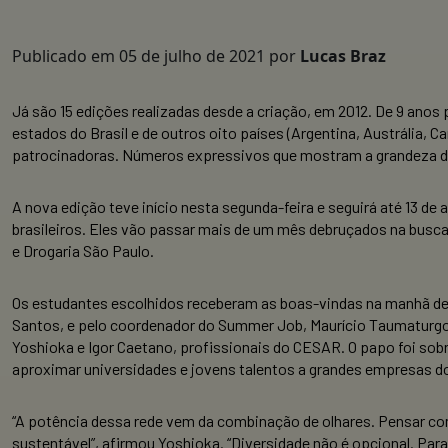
Publicado em
05 de julho de 2021
por
Lucas Braz
Já são 15 edições realizadas desde a criação, em 2012. De 9 anos 
estados do Brasil e de outros oito países (Argentina, Austrália,
patrocinadoras. Números expressivos que mostram a grandeza
A nova edição teve início nesta segunda-feira e seguirá até 13 de
brasileiros. Eles vão passar mais de um mês debruçados na busc
e Drogaria São Paulo.
Os estudantes escolhidos receberam as boas-vindas na manhã de
Santos, e pelo coordenador do Summer Job, Maurício Taumaturgo
Yoshioka e Igor Caetano, profissionais do CESAR. O papo foi sob
aproximar universidades e jovens talentos a grandes empresas 
“A potência dessa rede vem da combinação de olhares. Pensar c
sustentável”, afirmou Yoshioka. “Diversidade não é opcional. Pa