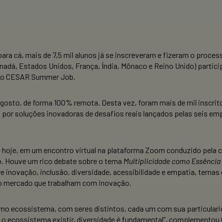
para cá, mais de 7,5 mil alunos já se inscreveram e fizeram o proce
 Canadá, Estados Unidos, França, Índia, Mônaco e Reino Unido) parti
 do CESAR Summer Job.
 agosto, de forma 100% remota. Desta vez, foram mais de mil inscrit
a por soluções inovadoras de desafios reais lançados pelas seis e
 hoje, em um encontro virtual na plataforma Zoom conduzido pela
. Houve um rico debate sobre o tema
Multiplicidade como Essência
re inovação, inclusão, diversidade, acessibilidade e empatia, tem
do mercado que trabalham com inovação.
omo ecossistema, com seres distintos, cada um com sua particula
ra o ecossistema existir, diversidade é fundamental”, complementou