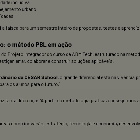
idade inclusiva
anejamento urbano
cidades
oi a faísca para um semestre inteiro de propostas, testes e aprendi
o: o método PBL em ação
e do Projeto Integrador do curso de ADM Tech, estruturado na metod
igar, errar, colaborar e construir soluções aplicáveis.
rdinário da CESAR School,
o grande diferencial está na vivência 
ara os alunos para o futuro.”
z tanta diferença: “
A partir da metodologia prática, conseguimos 
áreas como inovação, estratégia, tecnologia e economia, desenvol