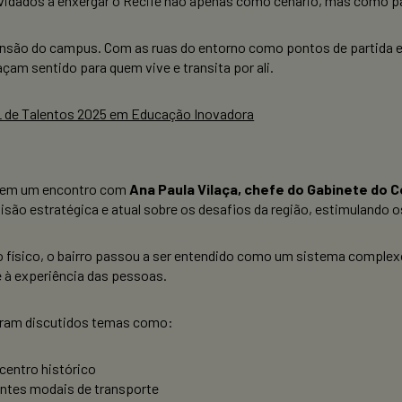
vidados a enxergar o Recife não apenas como cenário, mas como pa
xtensão do campus. Com as ruas do entorno como pontos de partida e 
açam sentido para quem vive e transita por ali.
L de Talentos 2025 em Educação Inovadora
io em um encontro com
Ana Paula Vilaça, chefe do Gabinete do C
são estratégica e atual sobre os desafios da região, estimulando o
físico, o bairro passou a ser entendido como um sistema complexo,
à experiência das pessoas.
oram discutidos temas como:
centro histórico
entes modais de transporte