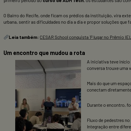
primeiro período do
curso de ADM Tech
, os estudantes são con
O Bairro do Recife, onde ficam os prédios da instituição, vira e
urbana, sentir as dificuldades no dia a dia e propor soluções que f
Leia também:
CESAR School conquista 1º lugar no Prêmio IE
Um encontro que mudou a rota
A iniciativa teve iníc
conversa trouxe uma vi
Mais do que um espaço 
conectam diretamente 
Durante o encontro, f
Fluxo de pedestres no 
Integração entre difer