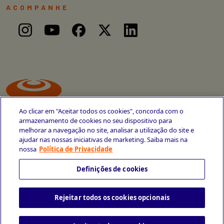
ACOMPANHE
Ao clicar em "Aceitar todos os cookies", concorda com o
armazenamento de cookies no seu dispositivo para
melhorar a navegação no site, analisar a utilização do site e
ajudar nas nossas iniciativas de marketing. Saiba mais na
Avenida Cais do Apolo, 77
nossa
Política de Privacidade
Recife - PE
CEP 50030-220
Definições de cookies
+55 81 3419-6700
Rejeitar todos os cookies opcionais
Política de Privacidade
Portal da Privacidade
Copyright © 2026 CESAR School
Todos os direitos reservados