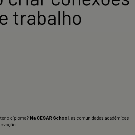
e trabalho
bter o diploma?
Na CESAR School
, as comunidades acadêmicas
novação.