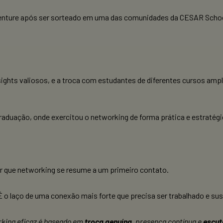
ccenture após ser sorteado em uma das comunidades da CESAR Schoo
ights valiosos, e a troca com estudantes de diferentes cursos amp
aduação, onde exercitou o networking de forma prática e estratégi
r que networking se resume a um primeiro contato.
o laço de uma conexão mais forte que precisa ser trabalhado e sus
rking eficaz é baseado em
troca genuína
, presença contínua e
escut