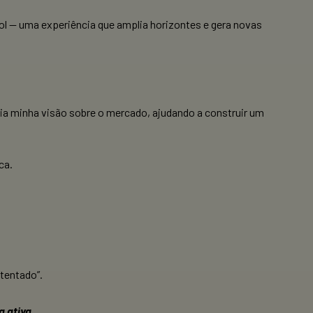
l — uma experiência que amplia horizontes e gera novas
lia minha visão sobre o mercado, ajudando a construir um
ca.
tentado”.
a ativa
.