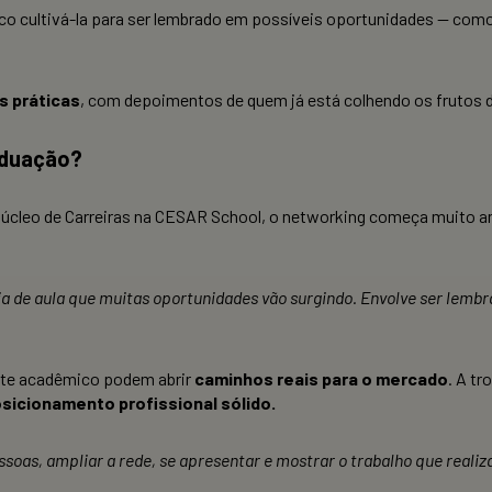
ico cultivá-la para ser lembrado em possíveis oportunidades — como
s práticas
, com depoimentos de quem já está colhendo os frutos d
raduação?
úcleo de Carreiras na CESAR School
, o networking começa muito ant
ia de aula que muitas oportunidades vão surgindo. Envolve ser lembr
ente acadêmico podem abrir
caminhos reais para o mercado
. A t
sicionamento profissional sólido.
oas, ampliar a rede, se apresentar e mostrar o trabalho que realiz