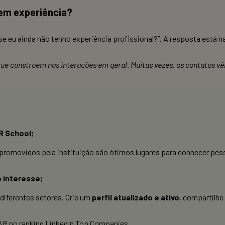
em experiência?
 eu ainda não tenho experiência profissional?”. A resposta está n
ue constroem nas interações em geral. Muitas vezes, os contatos vêm
R School;
 promovidos pela instituição são ótimos lugares para conhecer pe
e interesse;
diferentes setores. Crie um
perfil atualizado e ativo
, compartilhe
AR no ranking LinkedIn Top Companies