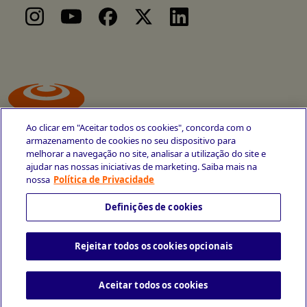
Ao clicar em "Aceitar todos os cookies", concorda com o
armazenamento de cookies no seu dispositivo para
melhorar a navegação no site, analisar a utilização do site e
ajudar nas nossas iniciativas de marketing. Saiba mais na
Avenida Cais do Apolo, 77
nossa
Política de Privacidade
Recife - PE
CEP 50030-220
Definições de cookies
+55 81 3419-6700
Rejeitar todos os cookies opcionais
Política de Privacidade
Portal da Privacidade
Copyright © 2026 CESAR School
Todos os direitos reservados
Aceitar todos os cookies