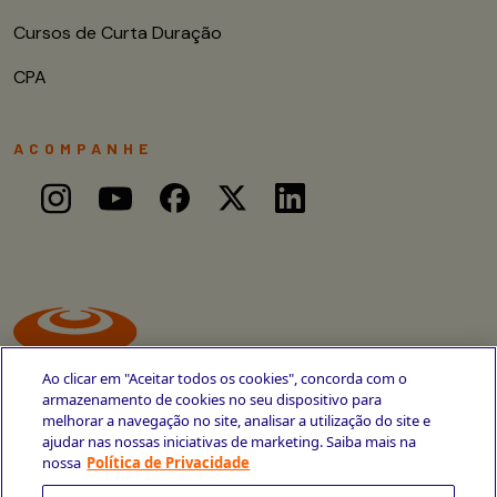
Cursos de Curta Duração
CPA
ACOMPANHE
Ao clicar em "Aceitar todos os cookies", concorda com o
armazenamento de cookies no seu dispositivo para
melhorar a navegação no site, analisar a utilização do site e
ajudar nas nossas iniciativas de marketing. Saiba mais na
Avenida Cais do Apolo, 77
nossa
Política de Privacidade
Recife - PE