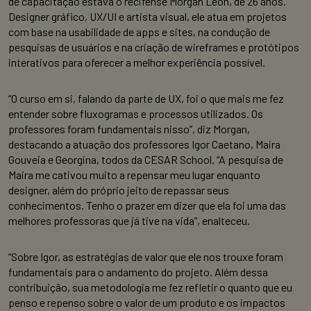
de capacitação estava o recifense Morgan Leon, de 26 anos.
Designer gráfico, UX/UI e artista visual, ele atua em projetos
com base na usabilidade de apps e sites, na condução de
pesquisas de usuários e na criação de wireframes e protótipos
interativos para oferecer a melhor experiência possível.
“O curso em si, falando da parte de UX, foi o que mais me fez
entender sobre fluxogramas e processos utilizados. Os
professores foram fundamentais nisso”, diz Morgan,
destacando a atuação dos professores Igor Caetano, Maira
Gouveia e Georgina, todos da CESAR School. “A pesquisa de
Maira me cativou muito a repensar meu lugar enquanto
designer, além do próprio jeito de repassar seus
conhecimentos. Tenho o prazer em dizer que ela foi uma das
melhores professoras que já tive na vida”, enalteceu.
“Sobre Igor, as estratégias de valor que ele nos trouxe foram
fundamentais para o andamento do projeto. Além dessa
contribuição, sua metodologia me fez refletir o quanto que eu
penso e repenso sobre o valor de um produto e os impactos