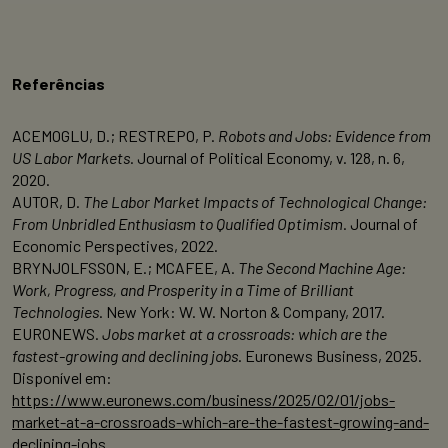
Referências
ACEMOGLU, D.; RESTREPO, P.
Robots and Jobs: Evidence from
US Labor Markets
. Journal of Political Economy, v. 128, n. 6,
2020.
AUTOR, D.
The Labor Market Impacts of Technological Change:
From Unbridled Enthusiasm to Qualified Optimism
. Journal of
Economic Perspectives, 2022.
BRYNJOLFSSON, E.; MCAFEE, A.
The Second Machine Age:
Work, Progress, and Prosperity in a Time of Brilliant
Technologies
. New York: W. W. Norton & Company, 2017.
EURONEWS.
Jobs market at a crossroads: which are the
fastest-growing and declining jobs
. Euronews Business, 2025.
Disponível em:
https://www.euronews.com/business/2025/02/01/jobs-
market-at-a-crossroads-which-are-the-fastest-growing-and-
declining-jobs