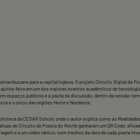
ernambucana para a capital inglesa. O projeto Circuito Digital da P
 quinta-feira em um dos maiores eventos acadêmicos de tecnologi
m espaços públicos é a pauta da discussão, dentro da sessão temát
cia e o único das regiões Norte e Nordeste.
biblioteca da CESAR School, onde o autor explica como as Realidade
estátuas do Circuito da Poesia do Recife ganharam um QR Code, afixa
nagem e a um vídeo cênico, com trechos da obra de cada poeta imor