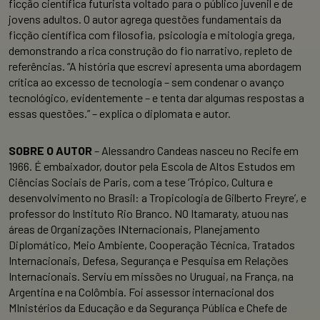
ficção científica futurista voltado para o público juvenil e de
jovens adultos. O autor agrega questões fundamentais da
ficção científica com filosofia, psicologia e mitologia grega,
demonstrando a rica construção do fio narrativo, repleto de
referências. “A história que escrevi apresenta uma abordagem
crítica ao excesso de tecnologia – sem condenar o avanço
tecnológico, evidentemente – e tenta dar algumas respostas a
essas questões.” – explica o diplomata e autor.
SOBRE O AUTOR
–
Alessandro
Candeas
nasceu no Recife em
1966. É embaixador, doutor pela Escola de Altos Estudos em
Ciências Sociais de Paris, com a tese ‘Trópico, Cultura e
desenvolvimento no Brasil: a Tropicologia de Gilberto Freyre’, e
professor do Instituto Rio Branco. NO Itamaraty, atuou nas
áreas de Organizações INternacionais, Planejamento
Diplomático, Meio Ambiente, Cooperação Técnica, Tratados
Internacionais, Defesa, Segurança e Pesquisa em Relações
Internacionais. Serviu em missões no Uruguai, na França, na
Argentina e na Colômbia. Foi assessor internacional dos
MInistérios da Educação e da Segurança Pública e Chefe de