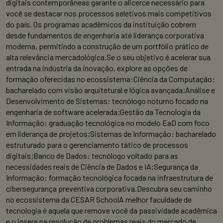
digitais contemporâneas garante o alicerce necessário para
você se destacar nos processos seletivos mais competitivos
do país. Os programas acadêmicos da instituição cobrem
desde fundamentos de engenharia até liderança corporativa
moderna, permitindo a construção de um portfólio prático de
alta relevância mercadológica.Se o seu objetivo é acelerar sua
entrada na indústria da inovação, explore as opções de
formação oferecidas no ecossistema:Ciência da Computação:
bacharelado com visão arquitetural e lógica avançada;Análise e
Desenvolvimento de Sistemas: tecnólogo noturno focado na
engenharia de software acelerada;Gestão da Tecnologia da
Informação: graduação tecnológica no modelo EaD com foco
em liderança de projetos;Sistemas de Informação: bacharelado
estruturado para o gerenciamento tático de processos
digitais;Banco de Dados: tecnólogo voltado para as
necessidades reais de Ciência de Dados e IA;Segurança da
Informação: formação tecnológica focada na infraestrutura de
cibersegurança preventiva corporativa.Descubra seu caminho
no ecossistema da CESAR SchoolA melhor faculdade de
tecnologia é aquela que remove você da passividade acadêmica
e o insere na resolução de problemas reais do mercado de