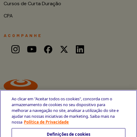
Cursos de Curta Duração
CPA
ACOMPANHE
Ao clicar em "Aceitar todos os cookies", concorda com o
armazenamento de cookies no seu dispositivo para
melhorar a navegação no site, analisar a utilização do site e
ajudar nas nossas iniciativas de marketing. Saiba mais na
Avenida Cais do Apolo, 77
nossa
Política de Privacidade
Recife - PE
CEP 50030-220
Definições de cookies