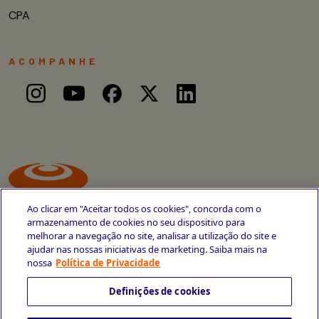
CPA
ACOMPANHE
Ao clicar em "Aceitar todos os cookies", concorda com o
armazenamento de cookies no seu dispositivo para
melhorar a navegação no site, analisar a utilização do site e
ajudar nas nossas iniciativas de marketing. Saiba mais na
Avenida Cais do Apolo, 77
nossa
Política de Privacidade
Recife - PE
CEP 50030-220
Definições de cookies
+55 81 3419-6700