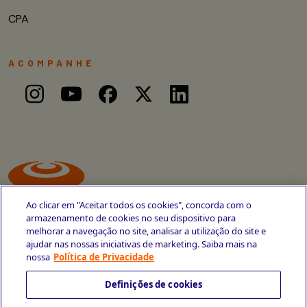
CPA
ACOMPANHE
Ao clicar em "Aceitar todos os cookies", concorda com o
armazenamento de cookies no seu dispositivo para
melhorar a navegação no site, analisar a utilização do site e
ajudar nas nossas iniciativas de marketing. Saiba mais na
Avenida Cais do Apolo, 77
nossa
Política de Privacidade
Recife - PE
CEP 50030-220
Definições de cookies
+55 81 3419-6700