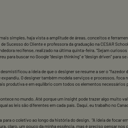
ais simples, haja vista a amplitude de áreas, conceitos e ferramen
a de Sucesso do Cliente e professora da graduação na CESAR School
ora recifense, realizado na última quinta-feira. “Sejam curiosos 
eu para buscar no Google “design thinking” e “design driven” para s
 desmistificou a ideia de que o designer se resume a ser o “fazedor
 expandiu. O designer também modela serviços e processos, foca na
is produtiva e em equilíbrio com todos os elementos necessários p
ontece no mundo. Até porque um insight pode trazer algo muito vali
 qual as leis são diferentes em cada país. Daqui, eu trabalho no Ca
ara o coletivo ao longo da história do design. “A ideia de focar em
a, claro, um pouco da minha essência, mas é preciso pensar nos ou