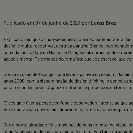
Publicado em
07 de junho de 2021
por
Lucas Braz
Explicar o design aos não-designers pode não parecer tarefa das m
design é muito receptivo”, destaca Janaína Branco, coordenador
convidadas do Café da Manhã da Manguez.al, comunidade empreended
aguça a mente. Pelo menos do jornalista que vos escreve, que corr
Com a missão de “evangelizar e levar a palavra do design”, Janaína
anos 2000, com a disseminação do design thinking, o conceito se
para tomar decisões. Organiza materiais e processos da forma ma
“O designer é uma pessoa curiosa e observadora, atenta ao que ac
ferramentas são universais, diferente do Direito, por exemplo, no
Outro ponto abordado foi a mudança do pensamento individualista p
Quando penso no design, não penso em mim. Vou ter uma assinatur