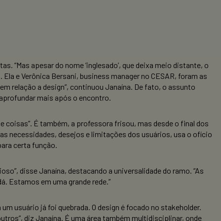
tas. “Mas apesar do nome ‘inglesado’, que deixa meio distante, o
. Ela e Verônica Bersani, business manager no CESAR, foram as
em relação a design”, continuou Janaína. De fato, o assunto
e aprofundar mais após o encontro.
 de coisas”. É também, a professora frisou, mas desde o final dos
s necessidades, desejos e limitações dos usuários, usa o ofício
ara certa função.
oso”, disse Janaína, destacando a universalidade do ramo. “As
nadá. Estamos em uma grande rede.”
 um usuário já foi quebrada. O design é focado no stakeholder.
tros”, diz Janaína. É uma área também multidisciplinar, onde