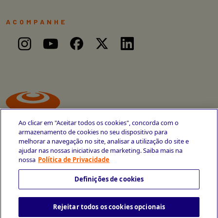
ACOMPANHE
Ao clicar em "Aceitar todos os cookies", concorda com o
armazenamento de cookies no seu dispositivo para
melhorar a navegação no site, analisar a utilização do site e
ajudar nas nossas iniciativas de marketing. Saiba mais na
Avenida Cais do Apolo, 77
nossa
Política de Privacidade
Recife - PE
CEP 50030-220
Definições de cookies
+55 81 3419-6700
Rejeitar todos os cookies opcionais