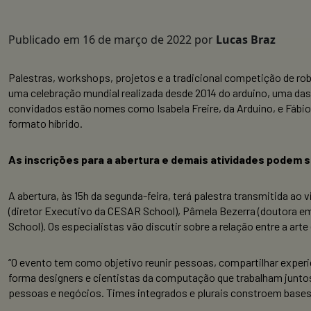
Publicado em
16 de março de 2022
por
Lucas Braz
Palestras, workshops, projetos e a tradicional competição de r
uma celebração mundial realizada desde 2014 do arduino, uma da
convidados estão nomes como Isabela Freire, da Arduino, e Fábio
formato híbrido.
As inscrições para a abertura e demais atividades podem s
A abertura, às 15h da segunda-feira, terá palestra transmitida ao 
(diretor Executivo da CESAR School), Pâmela Bezerra (doutora e
School). Os especialistas vão discutir sobre a relação entre a art
“O evento tem como objetivo reunir pessoas, compartilhar experi
forma designers e cientistas da computação que trabalham junto
pessoas e negócios. Times integrados e plurais constroem bases