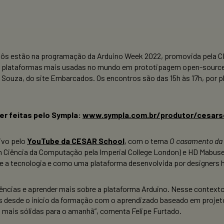
obôs estão na programação da Arduino Week 2022, promovida pela C
s plataformas mais usadas no mundo em prototipagem open-source e
 Souza, do site Embarcados. Os encontros são das 15h às 17h, por p
er feitas pelo Sympla:
www.sympla.com.br/produtor/cesars
vivo pelo
YouTube da CESAR School
, com o tema
O casamento da 
m Ciência da Computação pela Imperial College London) e HD Mabus
e e a tecnologia e como uma plataforma desenvolvida por designers ha
ências e aprender mais sobre a plataforma Arduino. Nesse contexto
s desde o início da formação com o aprendizado baseado em proje
 mais sólidas para o amanhã”, comenta Felipe Furtado.