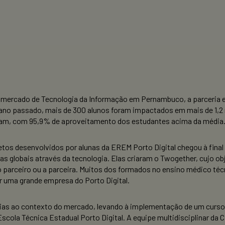
 mercado de Tecnologia da Informação em Pernambuco, a parceria e
 ano passado, mais de 300 alunos foram impactados em mais de 1,2 m
maram, com 95,9% de aproveitamento dos estudantes acima da média
os desenvolvidos por alunas da EREM Porto Digital chegou à final
s globais através da tecnologia. Elas criaram o Twogether, cujo o
 o parceiro ou a parceira. Muitos dos formados no ensino médico t
r uma grande empresa do Porto Digital.
rias ao contexto do mercado, levando à implementação de um cur
ola Técnica Estadual Porto Digital. A equipe multidisciplinar da 