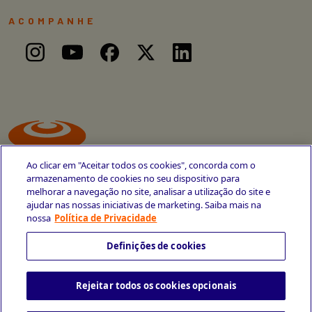
ACOMPANHE
Ao clicar em "Aceitar todos os cookies", concorda com o
armazenamento de cookies no seu dispositivo para
melhorar a navegação no site, analisar a utilização do site e
ajudar nas nossas iniciativas de marketing. Saiba mais na
Avenida Cais do Apolo, 77
nossa
Política de Privacidade
Recife - PE
CEP 50030-220
Definições de cookies
+55 81 3419-6700
Rejeitar todos os cookies opcionais
Política de Privacidade
Portal da Privacidade