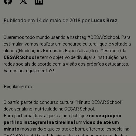
Publicado em
14 de maio de 2018
por
Lucas Braz
Queremos todo mundo usando a hashtag #CESARSchool. Para
estimular, vamos realizar um concurso cultural, que é voltado a
alunos (Graduação, Extensão, Especialização e Mestrado) da
CESAR School
e tem o objetivo de divulgar a instituição nas
redes sociais de acordo com a visão dos próprios estudantes.
Vamos ao regulamento?!
Regulamento:
O participante do concurso cultural “Minuto CESAR School”
deve ser aluno matriculado na CESAR School.
Para participar basta que o aluno publique
no seu próprio
perfil no Instagram (na timeline)
um
vídeo
de até um
minuto
mostrando o que existe de bom, diferente, especial na
CESAR School. O post do vídeo deve estar acompanhado das