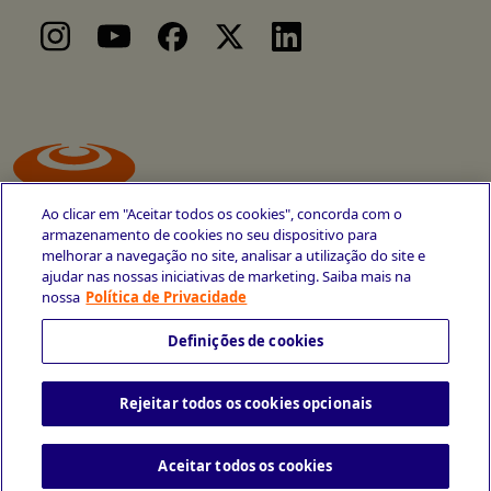
Ao clicar em "Aceitar todos os cookies", concorda com o
armazenamento de cookies no seu dispositivo para
melhorar a navegação no site, analisar a utilização do site e
ajudar nas nossas iniciativas de marketing. Saiba mais na
Avenida Cais do Apolo, 77
nossa
Política de Privacidade
Recife - PE
CEP 50030-220
Definições de cookies
+55 81 3419-6700
Rejeitar todos os cookies opcionais
Política de Privacidade
Portal da Privacidade
Copyright © 2026 CESAR School
Todos os direitos reservados
Aceitar todos os cookies