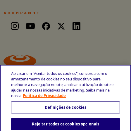
ACOMPANHE
Ao clicar em "Aceitar todos os cookies", concorda com o
armazenamento de cookies no seu dispositivo para
melhorar a navegação no site, analisar a utilização do site e
ajudar nas nossas iniciativas de marketing. Saiba mais na
Avenida Cais do Apolo, 77
nossa
Política de Privacidade
Recife - PE
CEP 50030-220
Definições de cookies
+55 81 3419-6700
Rejeitar todos os cookies opcionais
Política de Privacidade
Portal da Privacidade