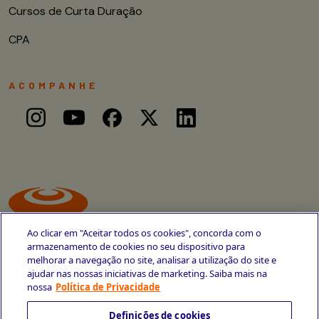
Cursos de Curta Duração
CPA
ACOMPANHE
Ao clicar em "Aceitar todos os cookies", concorda com o
armazenamento de cookies no seu dispositivo para
melhorar a navegação no site, analisar a utilização do site e
ajudar nas nossas iniciativas de marketing. Saiba mais na
Avenida Cais do Apolo, 77
nossa
Política de Privacidade
Recife - PE
CEP 50030-220
Definições de cookies