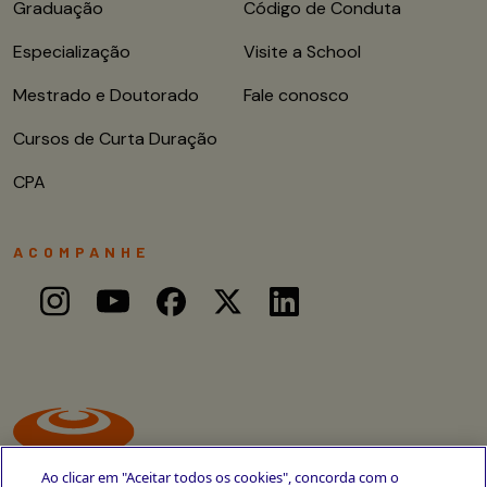
Graduação
Código de Conduta
Especialização
Visite a School
Mestrado e Doutorado
Fale conosco
Cursos de Curta Duração
CPA
ACOMPANHE
Ao clicar em "Aceitar todos os cookies", concorda com o