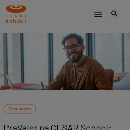
Graduação
PraValer na CESAR School: