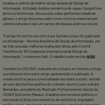
recebeu o prêmio de melhor artigo da área de Design da
Informação. Intitulado Análise semântica de capas tipográficas
de livros feministas: discussões sobre performatividade de
gênero, o artigo discorreu sobre como os livros materializam
valores culturais e são um campo de disputa política e social.
“O artigo foi escrito por mim e por Samara Lima e foi publicado
na Infodesign – Revista Brasileira de Design da Informação, por
ter tido uma das melhores avaliações feitas pelo Comitê
Científico do 10º Congresso Internacional de Design da
Informação”, comemora Gabi. O trabalho pode ser lido
AQUI
.
Também no CIDI 2021, realizado em outubro em formato virtual,
a professora teve outro artigo apresentado e publicado. A
virada retórica para a convivialidade nas redes sociais: estudo
de caso da interface gráfica do LinkedIn, escrito junto a André
Bernardes, estudante do Mestrado Profissional em Design da
CESAR School em Manaus. A análise dos recursos gráficos e
estruturais é feita com conceitos de semiótica, linguagem
gráfica visual, arquitetura de informação e design de interação.