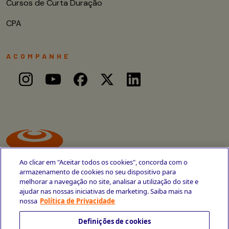
Cursos de Curta Duração
CPA
ACOMPANHE
Ao clicar em "Aceitar todos os cookies", concorda com o
armazenamento de cookies no seu dispositivo para
melhorar a navegação no site, analisar a utilização do site e
ajudar nas nossas iniciativas de marketing. Saiba mais na
Avenida Cais do Apolo, 77
nossa
Política de Privacidade
Recife - PE
CEP 50030-220
Definições de cookies
+55 81 3419-6700