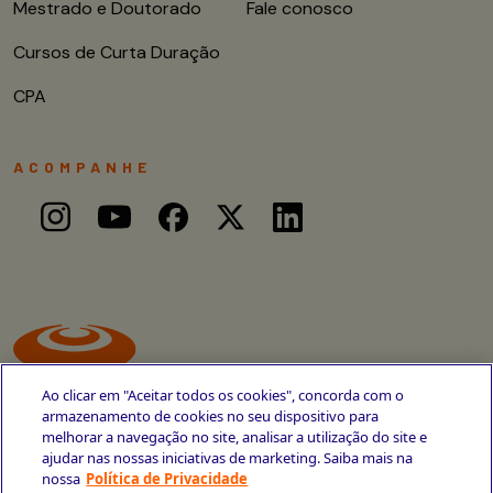
Mestrado e Doutorado
Fale conosco
Cursos de Curta Duração
CPA
ACOMPANHE
Ao clicar em "Aceitar todos os cookies", concorda com o
armazenamento de cookies no seu dispositivo para
melhorar a navegação no site, analisar a utilização do site e
ajudar nas nossas iniciativas de marketing. Saiba mais na
Avenida Cais do Apolo, 77
nossa
Política de Privacidade