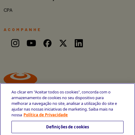
CPA
ACOMPANHE
Ao clicar em "Aceitar todos os cookies", concorda com o
armazenamento de cookies no seu dispositivo para
melhorar a navegação no site, analisar a utilização do site e
ajudar nas nossas iniciativas de marketing. Saiba mais na
Avenida Cais do Apolo, 77
nossa
Política de Privacidade
Recife - PE
CEP 50030-220
Definições de cookies
+55 81 3419-6700