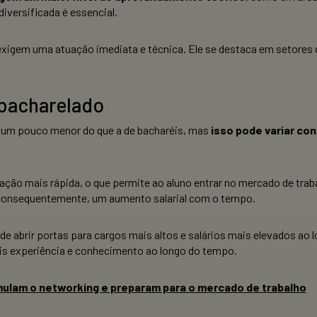
iversificada é essencial.
 exigem uma atuação imediata e técnica. Ele se destaca em setore
 bacharelado
er um pouco menor do que a de bacharéis, mas
isso pode variar co
ção mais rápida, o que permite ao aluno entrar no mercado de traba
, consequentemente, um aumento salarial com o tempo.
e abrir portas para cargos mais altos e salários mais elevados ao l
is experiência e conhecimento ao longo do tempo.
lam o networking e preparam para o mercado de trabalho