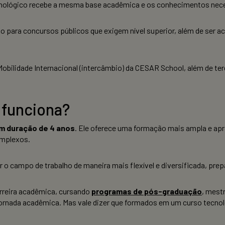
nológico recebe a mesma base acadêmica e os conhecimentos neces
ido para concursos públicos que exigem nível superior, além de se
obilidade Internacional (intercâmbio) da CESAR School, além de ter
 funciona?
m duração de 4 anos
. Ele oferece uma formação mais ampla e ap
omplexos.
 o campo de trabalho de maneira mais flexível e diversificada, pre
rreira acadêmica, cursando
programas de pós-graduação
, mest
a jornada acadêmica. Mas vale dizer que formados em um curso tec