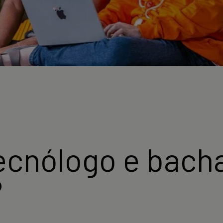
ecnólogo e bacha
?