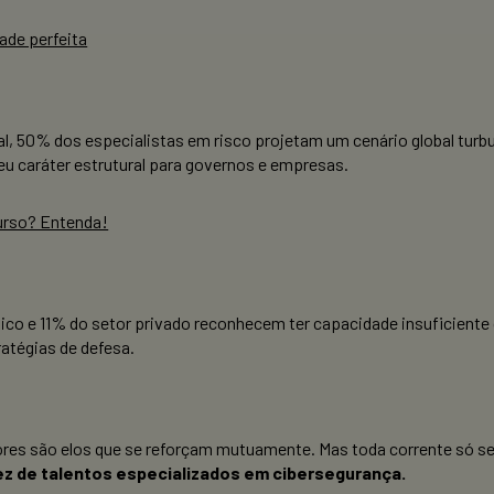
ade perfeita
, 50% dos especialistas em risco projetam um cenário global turbu
seu caráter estrutural para governos e empresas.
urso? Entenda!
co e 11% do setor privado reconhecem ter capacidade insuficiente d
ratégias de defesa.
es são elos que se reforçam mutuamente. Mas toda corrente só se 
z de talentos especializados em cibersegurança.