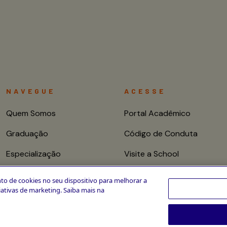
NAVEGUE
ACESSE
Quem Somos
Portal Acadêmico
Graduação
Código de Conduta
Especialização
Visite a School
Mestrado e Doutorado
Fale conosco
to de cookies no seu dispositivo para melhorar a
ciativas de marketing. Saiba mais na
Cursos de Curta
Duração
CPA