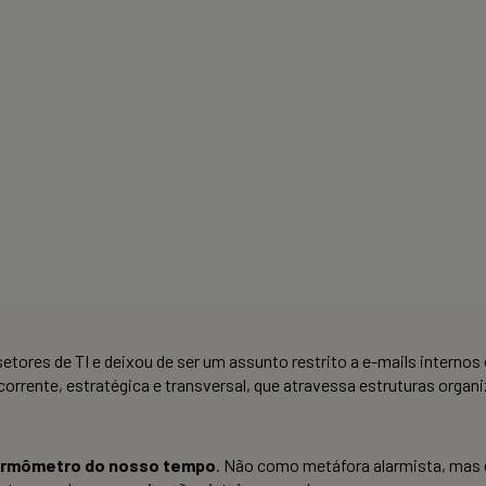
etores de TI e deixou de ser um assunto restrito a e-mails interno
orrente, estratégica e transversal, que atravessa estruturas orga
ermômetro do nosso tempo
. Não como metáfora alarmista, mas c