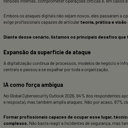
tensões internas, comprometer operações críticas e, em casos ex
Embora os ataques digitais não sejam novos, eles passaram a ope
exige profissionais capazes de articular
teoria, prática e visão
Diante desse cenário, listamos os principais desafios qu
Expansão da superfície de ataque
A digitalização contínua de processos, modelos de negócio e inf
centrais e passou a se espalhar por toda a organização.
IA como força ambígua
No Global Cybersecurity Outlook 2026, 94% dos respondentes apo
e resposta), mas também amplia ataques. Não por acaso, 87% clas
Formar profissionais capazes de ocupar esse lugar, técn
complexos.
Não basta reagir a incidentes de segurança, mas ta