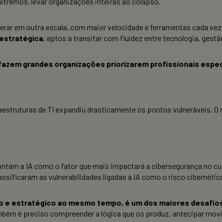
tremos, levar organizações inteiras ao colapso.
rar em outra escala, com maior velocidade e ferramentas cada vez
 estratégica
, aptos a transitar com fluidez entre tecnologia, gest
e fazem grandes organizações priorizarem profissionais espe
raestruturas de TI expandiu drasticamente os pontos vulneráveis. O
ntam a IA como o fator que mais impactará a cibersegurança no cur
sificaram as vulnerabilidades ligadas à IA como o risco cibernéti
ico e estratégico ao mesmo tempo, é um dos maiores desafio
mbém é preciso compreender a lógica que os produz, antecipar movi