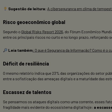
Sugestão de leitura:
A cibersegurança em clima de tempest
Risco geoeconômico global
Segundo o
Global Risks Report 2026
, do Fórum Econômico Mundial
entre os principais riscos no curto e no longo prazo, reforçando 
Leia também
:
O que é Segurança da Informação? Como é o c
Déficit de resiliência
O mesmo relatório indica que 23% das organizações do setor públi
entre a sofisticação das ameaças digitais e a maturidade das est
Escassez de talentos
Se pensarmos os ataques digitais como uma corrente, esses fator
fragilidade mais evidente do ecossistema digital hoje:
a escasse