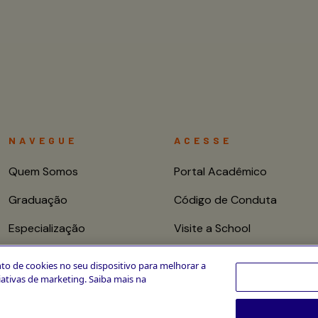
NAVEGUE
ACESSE
Quem Somos
Portal Acadêmico
Graduação
Código de Conduta
Especialização
Visite a School
Mestrado e Doutorado
Fale conosco
to de cookies no seu dispositivo para melhorar a
ciativas de marketing. Saiba mais na
Cursos de Curta
Duração