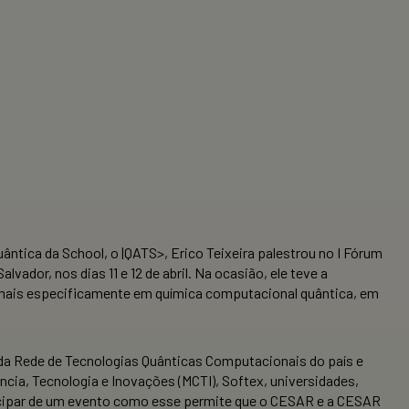
tica da School, o |QATS>, Erico Teixeira palestrou no I Fórum
ador, nos dias 11 e 12 de abril. Na ocasião, ele teve a
 mais especificamente em química computacional quântica, em
 da Rede de Tecnologias Quânticas Computacionais do país e
ncia, Tecnologia e Inovações (MCTI), Softex, universidades,
ticipar de um evento como esse permite que o CESAR e a CESAR