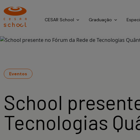
CESAR School
Graduação
Espec
Eventos
School present
Tecnologias Qu