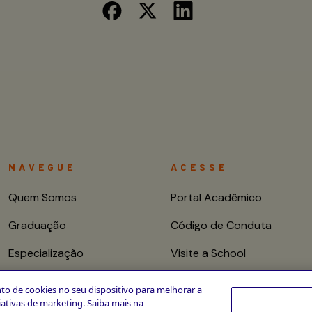
NAVEGUE
ACESSE
Quem Somos
Portal Acadêmico
Graduação
Código de Conduta
Especialização
Visite a School
Mestrado e Doutorado
Fale conosco
to de cookies no seu dispositivo para melhorar a
ciativas de marketing. Saiba mais na
Cursos de Curta