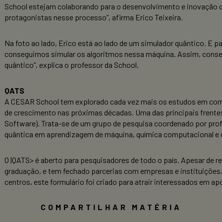
School estejam colaborando para o desenvolvimento e inovação 
protagonistas nesse processo”, afirma Erico Teixeira.
Na foto ao lado, Erico está ao lado de um simulador quântico. E p
conseguimos simular os algoritmos nessa máquina. Assim, conse
quântico”, explica o professor da School.
QATS
A CESAR School tem explorado cada vez mais os estudos em com
de crescimento nas próximas décadas. Uma das principais frentes
Software). Trata-se de um grupo de pesquisa coordenado por pro
quântica em aprendizagem de máquina, química computacional e 
O |QATS> é aberto para pesquisadores de todo o país. Apesar de r
graduação, e tem fechado parcerias com empresas e instituições.
centros, este formulário foi criado para atrair interessados em ap
COMPARTILHAR MATÉRIA