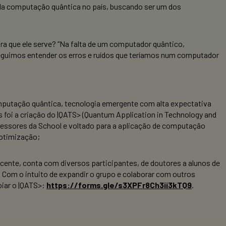
da computação quântica no país, buscando ser um dos
ara que ele serve? “Na falta de um computador quântico,
guimos entender os erros e ruídos que teríamos num computador
putação quântica, tecnologia emergente com alta expectativa
 foi a criação do |QATS> (Quantum Application in Technology and
fessores da School e voltado para a aplicação de computação
otimização;
ecente, conta com diversos participantes, de doutores a alunos de
 Com o intuito de expandir o grupo e colaborar com outros
oiar o |QATS>:
https://forms.gle/s3XPFr8Ch3ii3kTQ9
.