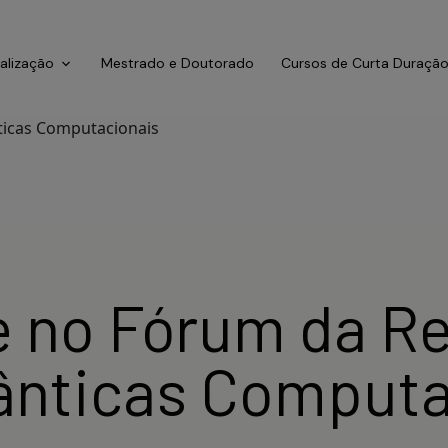
ialização
Mestrado e Doutorado
Cursos de Curta Duraçã
e no Fórum da R
ânticas Computa