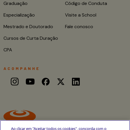
Graduação
Código de Conduta
Especialização
Visite a School
Mestrado e Doutorado
Fale conosco
Cursos de Curta Duração
CPA
ACOMPANHE
Ao clicar em "Aceitar todos os cookies", concorda com o