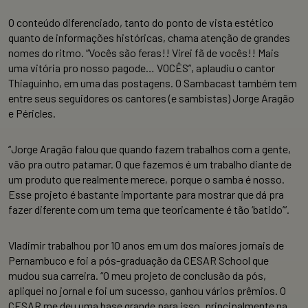
O conteúdo diferenciado, tanto do ponto de vista estético
quanto de informações históricas, chama atenção de grandes
nomes do ritmo. “Vocês são feras!! Virei fã de vocês!! Mais
uma vitória pro nosso pagode… VOCÊS”, aplaudiu o cantor
Thiaguinho, em uma das postagens. O Sambacast também tem
entre seus seguidores os cantores (e sambistas) Jorge Aragão
e Péricles.
“Jorge Aragão falou que quando fazem trabalhos com a gente,
vão pra outro patamar. O que fazemos é um trabalho diante de
um produto que realmente merece, porque o samba é nosso.
Esse projeto é bastante importante para mostrar que dá pra
fazer diferente com um tema que teoricamente é tão ‘batido’”.
Vladimir trabalhou por 10 anos em um dos maiores jornais de
Pernambuco e foi a pós-graduação da CESAR School que
mudou sua carreira. “O meu projeto de conclusão da pós,
apliquei no jornal e foi um sucesso, ganhou vários prêmios. O
CESAR me deu uma base grande para isso, principalmente na