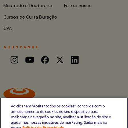
Mestrado e Doutorado
Fale conosco
Cursos de Curta Duração
CPA
ACOMPANHE
Ao clicar em "Aceitar todos os cookies", concorda com o
armazenamento de cookies no seu dispositivo para
melhorar a navegação no site, analisar a utilização do site e
ajudar nas nossas iniciativas de marketing. Saiba mais na
Avenida Cais do Apolo, 77
nossa
Política de Privacidade