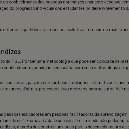
ção do conhecimento das pessoas aprendizes enquanto desenvolvem
iação do progresso individual dos estudantes no desenvolvimento da
de critérios e padrões do processo avaliativo, tornando-o mais tra
endizes
o do PBL. Por ser uma metodologia que pode ser colocada na práti
 do conhecimento, condição necessária para essa metodologia de a
om seus erros, para investigar, buscar soluções alternativas e, ass
ntes recursos digitais, processos e/ou métodos para se autodirigir 
ma as pessoas educadoras em pessoas facilitadoras da aprendizagem
erdade de ser”. É uma atividade que vai além da mediação pedagógica
endizes, a tarefa de construir um locus para o desenvolvimento da