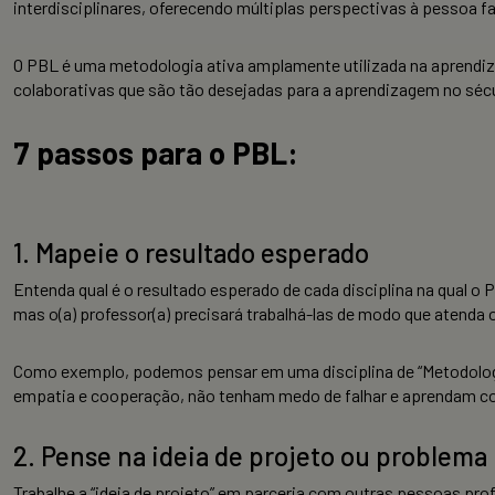
interdisciplinares, oferecendo múltiplas perspectivas à pessoa 
O PBL é uma metodologia ativa amplamente utilizada na aprendiz
colaborativas que são tão desejadas para a aprendizagem no sécu
7 passos para o PBL:
1. Mapeie o resultado esperado
Entenda qual é o resultado esperado de cada disciplina na qual o
mas o(a) professor(a) precisará trabalhá-las de modo que atenda o
Como exemplo, podemos pensar em uma disciplina de “Metodologi
empatia e cooperação, não tenham medo de falhar e aprendam c
2. Pense na ideia de projeto ou problema 
Trabalhe a “ideia de projeto” em parceria com outras pessoas pr