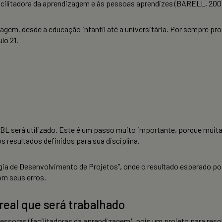
facilitadora da aprendizagem e às pessoas aprendizes (BARELL, 200
agem, desde a educação infantil até a universitária. Por sempre p
lo 21.
 PBL será utilizado. Este é um passo muito importante, porque muit
s resultados definidos para sua disciplina.
a de Desenvolvimento de Projetos”, onde o resultado esperado p
om seus erros.
real que será trabalhado
ofessoras (facilitadoras da aprendizagem), pois um projeto para r