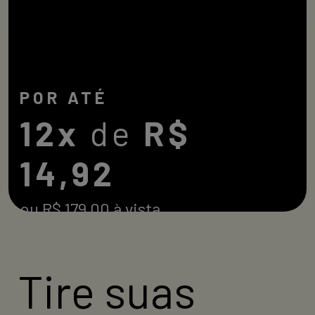
POR ATÉ
12x
de
R$
14,92
ou R$ 179,00 à vista
Compre agora
Tire suas