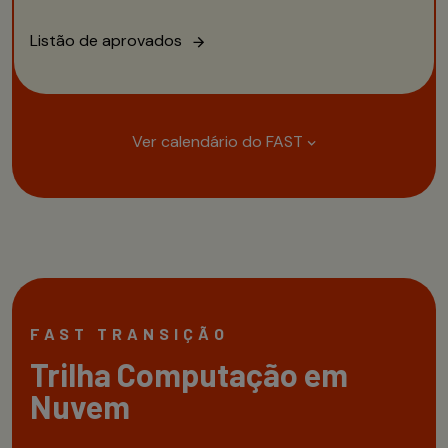
Listão de aprovados
Ver calendário do FAST
INSCRIÇÕES
AVALIAÇÃO DOS
LIST
PERFIS
APR
de 03/06
de 05/07
d
até 04/07
até 07/07
a
FAST TRANSIÇÃO
Trilha Computação em
Nuvem