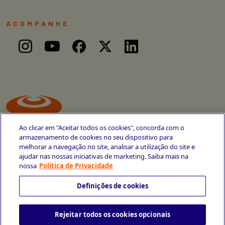
ACOMPANHE
Ao clicar em "Aceitar todos os cookies", concorda com o
armazenamento de cookies no seu dispositivo para
melhorar a navegação no site, analisar a utilização do site e
ajudar nas nossas iniciativas de marketing. Saiba mais na
Avenida Cais do Apolo, 77
nossa
Política de Privacidade
Recife - PE
CEP 50030-220
Definições de cookies
+55 81 3419-6700
Rejeitar todos os cookies opcionais