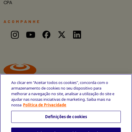
CPA
ACOMPANHE
Ao clicar em "Aceitar todos os cookies", concorda com o
armazenamento de cookies no seu dispositivo para
melhorar a navegação no site, analisar a utilização do site e
ajudar nas nossas iniciativas de marketing. Saiba mais na
Avenida Cais do Apolo, 77
nossa
Política de Privacidade
Recife - PE
CEP 50030-220
Definições de cookies
+55 81 3419-6700