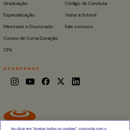
Graduação
Código de Conduta
Especialização
Visite a School
Mestrado e Doutorado
Fale conosco
Cursos de Curta Duração
CPA
ACOMPANHE
Ao clicar em "Aceitar todos os cookies", concorda com o