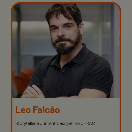
Leo Falcão
Storyteller e Content Designer no CESAR
D