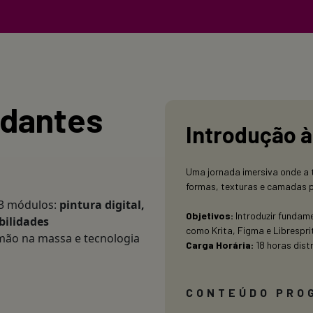
udantes
Introdução à 
Uma jornada imersiva onde a 
formas, texturas e camadas pa
 3 módulos:
pintura digital,
Objetivos:
Introduzir fundame
bilidades
como Krita, Figma e Librespri
 mão na massa e tecnologia
Carga Horária:
18 horas dist
CONTEÚDO PRO