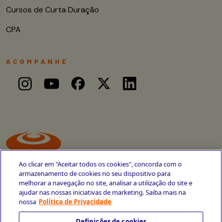
Cursos de Curta Duração
CPA
ACOMPANHE
Ao clicar em "Aceitar todos os cookies", concorda com o
armazenamento de cookies no seu dispositivo para
melhorar a navegação no site, analisar a utilização do site e
ajudar nas nossas iniciativas de marketing. Saiba mais na
Avenida Cais do Apolo, 77
nossa
Política de Privacidade
Recife - PE
CEP 50030-220
Definições de cookies