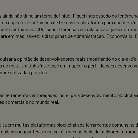
as ainda não tinha um tema definido. Fiquei interessado no fenômeno 
ma espécie de pré-venda de tokens da plataforma para usuários inici
sse em estudar as ICOs, suas diferenças em relação ao que existia
are em mas, talvez, a disciplinas de Administração, Economia ou Di
quisar a opinião de desenvolvedores reais trabalhando no dia-a-dia
 do meu. Um tinha interesse em mapear o perfil desses desenvolved
are utilizadas por eles.
das ferramentas empregadas, hoje, para desenvolvimento blockchai
ões comerciais no mundo real.
 falta em muitas plataformas blockchain de ferramentas comuns n
 mais preocupantes a meu ver é a necessidade de melhores ferramen