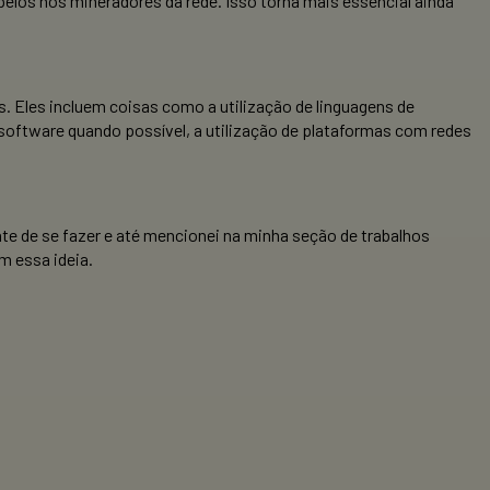
pelos nós mineradores da rede. Isso torna mais essencial ainda
s. Eles incluem coisas como a utilização de linguagens de
 software quando possível, a utilização de plataformas com redes
e de se fazer e até mencionei na minha seção de trabalhos
m essa ideia.