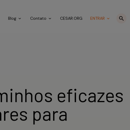
o
Blog
Contato
CESAR.ORG
ENTRAR
minhos eficazes
res para