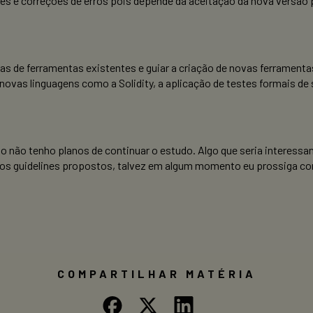
es e correções de erros pois depende da aceitação da nova versão 
as de ferramentas existentes e guiar a criação de novas ferramenta
novas linguagens como a Solidity, a aplicação de testes formais de
ão tenho planos de continuar o estudo. Algo que seria interessant
o os guidelines propostos, talvez em algum momento eu prossiga co
COMPARTILHAR MATÉRIA