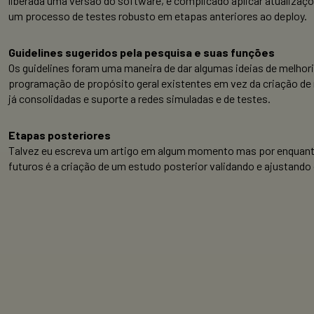
liberada uma versão do software, é complicado aplicar atualizaçõ
um processo de testes robusto em etapas anteriores ao deploy.
Guidelines sugeridos pela pesquisa e suas funções
Os guidelines foram uma maneira de dar algumas ideias de melhori
programação de propósito geral existentes em vez da criação de 
já consolidadas e suporte a redes simuladas e de testes.
Etapas posteriores
Talvez eu escreva um artigo em algum momento mas por enquanto n
futuros é a criação de um estudo posterior validando e ajustand