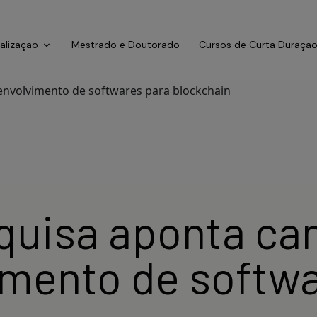
ialização
Mestrado e Doutorado
Cursos de Curta Duraçã
squisa aponta ca
imento de softwa