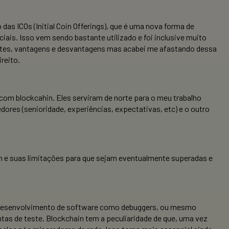
das ICOs (Initial Coin Offerings), que é uma nova forma de
ais. Isso vem sendo bastante utilizado e foi inclusive muito
 antes, vantagens e desvantagens mas acabei me afastando dessa
reito.
 com blockcahin. Eles serviram de norte para o meu trabalho
ores (senioridade, experiências, expectativas, etc) e o outro
n e suas limitações para que sejam eventualmente superadas e
o desenvolvimento de software como debuggers, ou mesmo
tas de teste. Blockchain tem a peculiaridade de que, uma vez