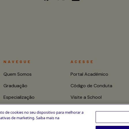
NAVEGUE
ACESSE
Quem Somos
Portal Acadêmico
Graduação
Código de Conduta
Especialização
Visite a School
Mestrado e Doutorado
Fale conosco
to de cookies no seu dispositivo para melhorar a
ciativas de marketing. Saiba mais na
Cursos de Curta
Duração