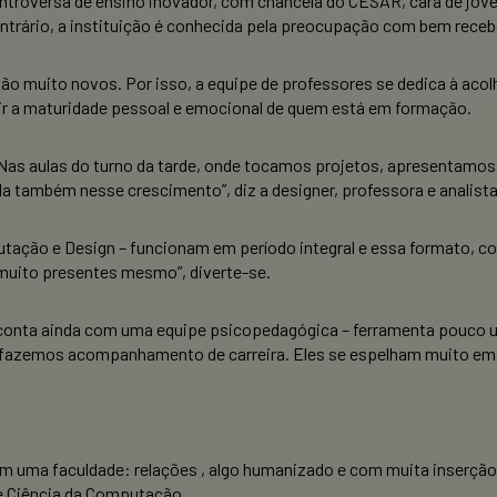
troversa de ensino inovador, com chancela do CESAR, cara de jovem
ntrário, a instituição é conhecida pela preocupação com bem receb
ão muito novos. Por isso, a equipe de professores se dedica à aco
uir a maturidade pessoal e emocional de quem está em formação.
Nas aulas do turno da tarde, onde tocamos projetos, apresentamo
uda também nesse crescimento”, diz a designer, professora e analist
tação e Design – funcionam em período integral e essa formato, co
uito presentes mesmo”, diverte-se.
 conta ainda com uma equipe psicopedagógica – ferramenta pouco u
, fazemos acompanhamento de carreira. Eles se espelham muito em
 em uma faculdade: relações , algo humanizado e com muita inserçã
e Ciência da Computação.