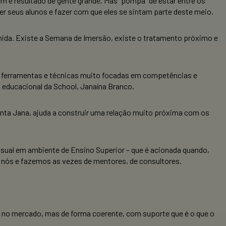
 e resultado de gente grande. Mas “pompa” de estar entre os
er seus alunos e fazer com que eles se sintam parte deste meio.
lhida. Existe a Semana de Imersão, existe o tratamento próximo e
s ferramentas e técnicas muito focadas em competências e
a educacional da School, Janaína Branco.
nta Jana, ajuda a construir uma relação muito próxima com os
sual em ambiente de Ensino Superior – que é acionada quando,
 nós e fazemos as vezes de mentores, de consultores.
o no mercado, mas de forma coerente, com suporte que é o que o