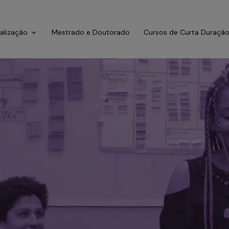
ialização
Mestrado e Doutorado
Cursos de Curta Duraçã