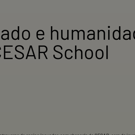
tado e humanidad
CESAR School