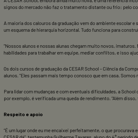
A CESAR School, embora ainda muito nova, é uma referência incon
signos do mercado não faz o tratamento distante ou frio: pelo co
A maioria dos calouros da graduação vem do ambiente escolar e s
um esquema de hierarquia horizontal. Tudo funciona para constr
“Nossos alunos e nossas alunas chegam muito novos, imaturos. 
habilidades para trabalhar em equipe, mediar conflitos, e isso aj
Os dois cursos de graduação da CESAR School – Ciência da Compu
alunos. “Eles passam mais tempo conosco que em casa. Somos m
Para lidar com mudanças e com eventuais dificuldades, a School
por exemplo, é verificada uma queda de rendimento. “Além disso
Respeito e apoio
“É um lugar onde eu me encaixei perfeitamente, o que procurava
CESAR dá”, testemunha Guilherme Tavares, aluno do 4° período d