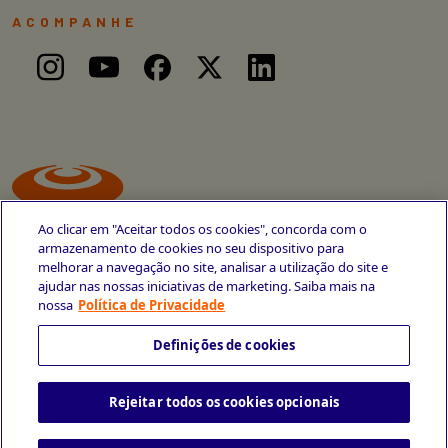
ACOMPANHE
Ao clicar em "Aceitar todos os cookies", concorda com o
armazenamento de cookies no seu dispositivo para
melhorar a navegação no site, analisar a utilização do site e
ajudar nas nossas iniciativas de marketing. Saiba mais na
Avenida Cais do Apolo, 77
nossa
Política de Privacidade
Recife - PE
CEP 50030-220
Definições de cookies
+55 81 3419-6700
Rejeitar todos os cookies opcionais
Política de Privacidade
Portal da Privacidade
Copyright © 2026 CESAR School
Todos os direitos reservados