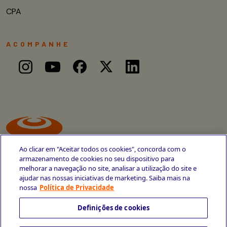
CPA
ACOMPANHE
Ao clicar em "Aceitar todos os cookies", concorda com o
armazenamento de cookies no seu dispositivo para
melhorar a navegação no site, analisar a utilização do site e
ajudar nas nossas iniciativas de marketing. Saiba mais na
Avenida Cais do Apolo, 77
nossa
Política de Privacidade
Recife - PE
CEP 50030-220
Definições de cookies
+55 81 3419-6700