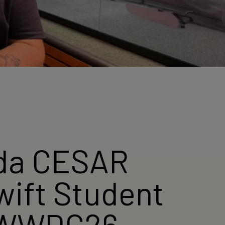
 da CESAR
wift Student
a WWDC26