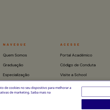
NAVEGUE
ACESSE
Quem Somos
Portal Acadêmico
Graduação
Código de Conduta
Especialização
Visite a School
Mestrado e Doutorado
Fale conosco
to de cookies no seu dispositivo para melhorar a
ciativas de marketing. Saiba mais na
Cursos de Curta
Duração