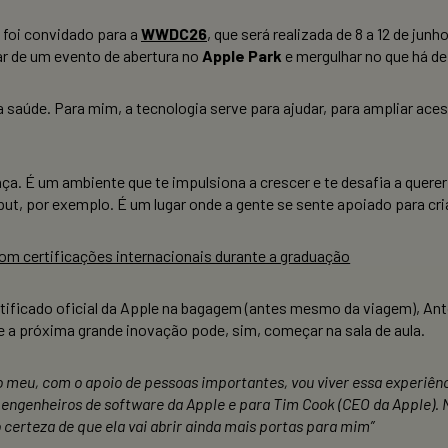
 foi convidado para a
WWDC26
,
que será realizada de 8 a 12 de junho
ar de um evento de abertura no
Apple Park
e mergulhar no que há d
aúde. Para mim, a tecnologia serve para ajudar, para ampliar acess
ça. É um ambiente que te impulsiona a crescer e te desafia a quere
t, por exemplo. É um lugar onde a gente se sente apoiado para cri
m certificações internacionais durante a graduação
icado oficial da Apple na bagagem (antes mesmo da viagem), Antôni
 a próxima grande inovação pode, sim, começar na sala de aula.
 meu, com o apoio de pessoas importantes, vou viver essa experiênci
engenheiros de software da Apple e para Tim Cook (CEO da Apple). N
certeza de que ela vai abrir ainda mais portas para mim”