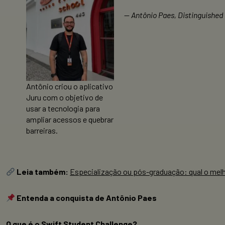
—
Antônio Paes, Distinguished
Antônio criou o aplicativo
Juru com o objetivo de
usar a tecnologia para
ampliar acessos e quebrar
barreiras.
Leia também:
Especialização ou pós-graduação: qual o mel
Entenda a conquista de Antônio Paes
O que é o Swift Student Challenge?